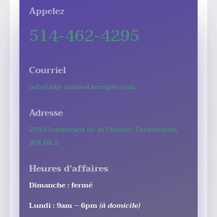
Appelez
514-462-4295
Courriel
info@jdg-massotherapie.com
Adresse
2915 boulevard de la Pinière, Terrebonne,
J6X 0K2
Heures d’affaires
Dimanche : fermé
Lundi : 9am – 6pm
(à domicile)