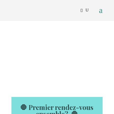
🛑 Premier rendez-vous
ensemble? 🛑