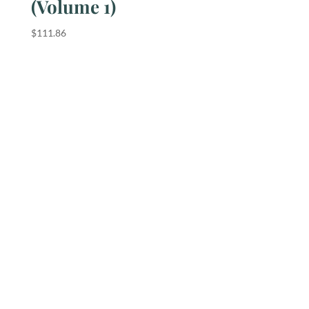
(Volume 1)
$
111.86