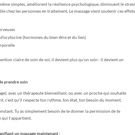
même simples, améliorent la résilience psychologique, diminuent le stres
ôle chez les personnes en traitement. Le massage vient soutenir ces effets
nerveuses
 d’ocytocine (hormones du bien-être et du lien)
rporelle
tion claire de soin de soi, il devient plus qu’un soin : il devient un
 de prendre soin
age), avec un thérapeute bienveillant, ou avec un proche qui souhaite
t, c’est qu’il respecte ton rythme, ton état, ton besoin du moment.
 constant. Tu as simplement besoin de te donner la permission de te
 qui t’appartient.
lanifiant un massage maintenant :