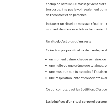
champ de bataille. Le massage vient alors 
ton corps, à ne pas le voir seulement com
de réconfort et de présence.
Instaurer un rituel de massage régulier – 
moment de silence où le toucher devient l
Un rituel, c’est plus qu’un geste
Créer ton propre rituel ne demande pas d’ar
un moment calme, chaque semaine, où tu
une huile ou une crème que tu aimes, po
une musique que tu associes à l’apaise
une respiration lente et consciente ava
Ce qui compte, c’est la répétition. C’est
Les bénéfices d’un rituel corporel person