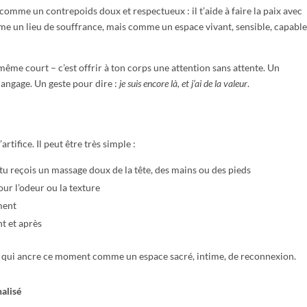
comme un contrepoids doux et respectueux : il t’aide à faire la paix avec
me un lieu de souffrance, mais comme un espace vivant, sensible, capable
même court – c’est offrir à ton corps une attention sans attente. Un
angage. Un geste pour dire :
je suis encore là, et j’ai de la valeur
.
tifice. Il peut être très simple :
 reçois un massage doux de la tête, des mains ou des pieds
ur l’odeur ou la texture
ment
nt et après
 ce qui ancre ce moment comme un espace sacré, intime, de reconnexion.
nalisé